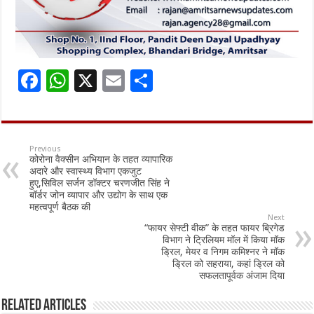
F
W
X
E
S
ac
h
m
h
e
at
ai
ar
b
sA
l
e
Previous
कोरोना वैक्सीन अभियान के तहत व्यापारिक
o
p
अदारे और स्वास्थ्य विभाग एकजुट
हुए,सिविल सर्जन डॉक्टर चरणजीत सिंह ने
o
p
बॉर्डर जोन व्यापार और उद्योग के साथ एक
महत्वपूर्ण बैठक की
k
Next
“फायर सेफ्टी वीक” के तहत फायर ब्रिगेड
विभाग ने ट्रिलियम मॉल में किया मॉक
ड्रिल, मेयर व निगम कमिश्नर ने मॉक
ड्रिल को सहराया, कहां ड्रिल को
सफलतापूर्वक अंजाम दिया
Related Articles