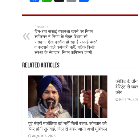
ac
h
m
h
e
at
ai
ar
b
sA
l
e
Previous
दिन-रात सफाई व्यवस्था करने पर निगम
o
p
कमिश्नर ने निगम के सेहत विभाग की
सराहना, ऐसा प्रतीत हो रहा हैं सफाई करने
o
p
व करवाने वाले कर्मचारी नहीं, बल्कि किसी
संस्था के सेवादार: निगम कमिश्नर जग्गी
k
Related Articles
कोविड के ती
वैरिएंट से घब
कौर
June 16, 20
पूर्व मंत्री मजीठिया को नहीं मिली राहत: सोमवार को
फिर होगी सुनवाई, जेल से बाहर आना अभी मुश्किल
August 8, 2025