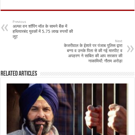
ac
h
m
h
e
at
ai
ar
b
sA
l
e
Previous
अल्फा वन शॉपिंग मॉल के सामने बैंक में
o
p
हथियारबंद युवकों में 5.75 लाख रुपयों की
लूट
o
p
Next
केजरीवाल के ईशारे पर पंजाब पुलिस द्वारा
k
बग्गा व उनके पिता से की गई मारपीट व
अपहरण ने साबित की आप सरकार की
नाकामियाँ: गौतम अरोड़ा
Related Articles