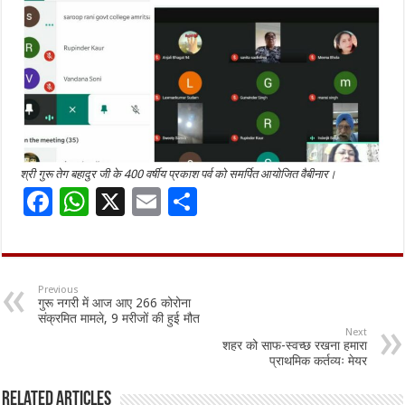
श्री गुरू तेग बहादुर जी के 400 वर्षीय प्रकाश पर्व को समर्पित आयोजित वैबीनार।
F
W
X
E
S
ac
h
m
h
e
at
ai
ar
b
sA
l
e
Previous
गुरू नगरी में आज आए 266 कोरोना
o
p
संक्रमित मामले, 9 मरीजों की हुई मौत
Next
o
p
शहर को साफ-स्वच्छ रखना हमारा
प्राथमिक कर्तव्यः मेयर
k
Related Articles