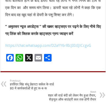
सारी बातचीत होने के बाद डेयरी चला रहे लोगों ने नगर निगम की टीम से
एक दिन का और समय मांग लिया। डायरी चला रहे लोगों ने कहा कि एक
दिन बाद वह खुद यहां से डेयरी के पशु शिफ्ट कर लेंगे।
” अमृतसर न्यूज अपडेट्स ” की खबर व्हाट्सएप पर पढ़ने के लिए नीचे दिए
गए लिंक को क्लिक करके व्हाट्सएप ग्रुप ज्वाइन करें
https://chat.whatsapp.com/D2aYY6rRIcJI0zIJlCcgvG
F
W
X
E
S
ac
h
m
h
e
at
ai
ar
b
sA
l
e
Previous
हरविंदर सिंह संधू छेहरटा सर्कल के वार्ड
o
p
80 में कार्यकर्ताओं से हुए रू-ब-रू
Next
o
p
शहर की वार्ड बंदी को लेकर मैप हुआ तैयार,
शेड्यूल ऑफ बाउंड्री कल तक होगी तैयार
k