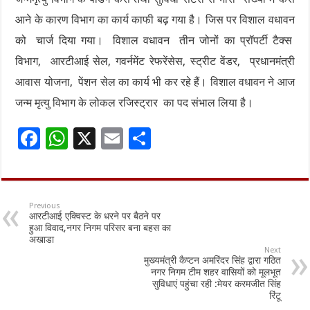
आने के कारण विभाग का कार्य काफी बढ़ गया है। जिस पर विशाल वधावन
को चार्ज दिया गया। विशाल वधावन तीन जोनों का प्रॉपर्टी टैक्स
विभाग, आरटीआई सेल, गवर्नमेंट रेफरेंसेस, स्ट्रीट वेंडर, प्रधानमंत्री
आवास योजना, पेंशन सेल का कार्य भी कर रहे हैं। विशाल वधावन ने आज
जन्म मृत्यु विभाग के लोकल रजिस्ट्रार का पद संभाल लिया है।
F
W
X
E
S
ac
h
m
h
e
at
ai
ar
b
sA
l
e
Previous
आरटीआई एक्विस्ट के धरने पर बैठने पर
o
p
हुआ विवाद,नगर निगम परिसर बना बहस का
अखाडा
o
p
Next
मुख्यमंत्री कैप्टन अमरिंदर सिंह द्वारा गठित
k
नगर निगम टीम शहर वासियों को मूलभूत
सुविधाएं पहुंचा रही :मेयर करमजीत सिंह
रिंटू