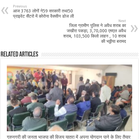
b
sA
l
e
Previous
आज 3763 लोगों ने59 सरकारी तथा50
o
p
प्राइवेट सैंटरो में कोरोना वैक्सीन डोज ली
Next
o
p
जिला ग्रामीण पुलिस ने अवैध शराब का
जखीरा पकड़ा, 3,70,000 एमएल अवैध
k
शराब, 103,500 किलो लाहन , 10 शराब
की भठ्ठीया बरामद
Related Articles
गुरुनगरी की जनता भाजपा की विजय यात्रा में अपना योगदान पाने के लिए तैयार