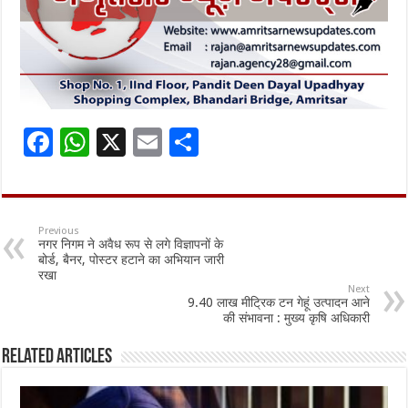
F
W
X
E
S
ac
h
m
h
e
at
ai
ar
b
sA
l
e
Previous
नगर निगम ने अवैध रूप से लगे विज्ञापनों के
o
p
बोर्ड, बैनर, पोस्टर हटाने का अभियान जारी
रखा
o
p
Next
9.40 लाख मीट्रिक टन गेहूं उत्पादन आने
k
की संभावना : मुख्य कृषि अधिकारी
Related Articles