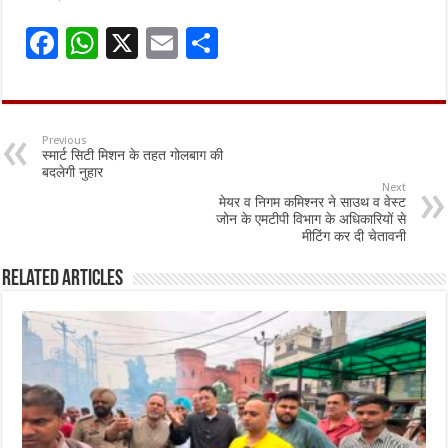
F
W
X
E
S
ac
h
m
h
e
at
ai
ar
b
sA
l
e
Previous
स्मार्ट सिटी मिशन के तहत गोलबाग की
o
p
बदलेगी नुहार
Next
o
p
मेयर व निगम कमिश्नर ने साउथ व वेस्ट
जोन के एमटीपी विभाग के अधिकारियों से
k
मीटिंग कर दी चेतावनी
Related Articles