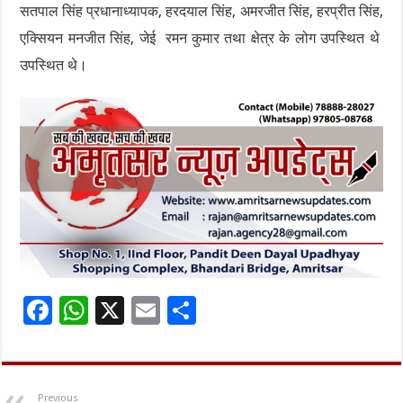
सतपाल सिंह प्रधानाध्यापक, हरदयाल सिंह, अमरजीत सिंह, हरप्रीत सिंह,
एक्सियन मनजीत सिंह, जेई रमन कुमार तथा क्षेत्र के लोग उपस्थित थे
उपस्थित थे।
F
W
X
E
S
ac
h
m
h
e
at
ai
ar
b
sA
l
e
Previous